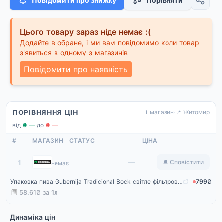
Повідомити про знижку
Порівняти
Цього товару зараз ніде немає :(
Додайте в обране, і ми вам повідомимо коли товар
з'явиться в одному з магазинів
Повідомити про наявність
ПОРІВНЯННЯ ЦІН
1 магазин
·
📍 Житомир
від
₴ —
·
до
₴ —
#
МАГАЗИН
СТАТУС
ЦІНА
Rozetka
—
1
🔔 Сповістити
немає
Упаковка пива Gubernija Tradicional Bock світле фільтроване 6.0% 0.568 л x 24 шт (4770395229541)
799₴
58.61₴ за
1л
Динаміка цін