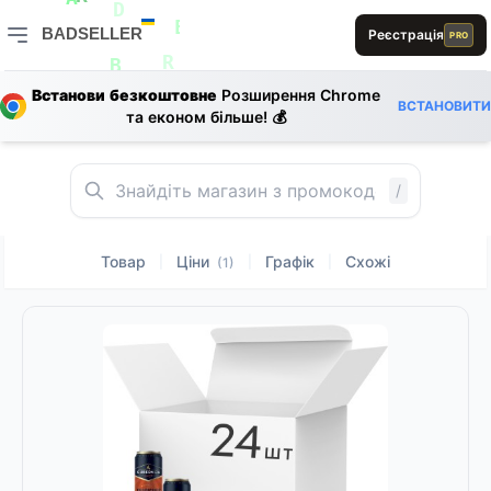
L
1
0
0
R
A
D
B
D
BADSELLER
Реєстрація
L
PRO
E
L
L
BADSELLER — порівняння цін і знижки
R
B
Встанови безкоштовне
Розширення Chrome
R
ВСТАНОВИТИ
та економ більше! 💰
E
L
/
Товар
Ціни
Графік
Схожі
|
|
|
(1)