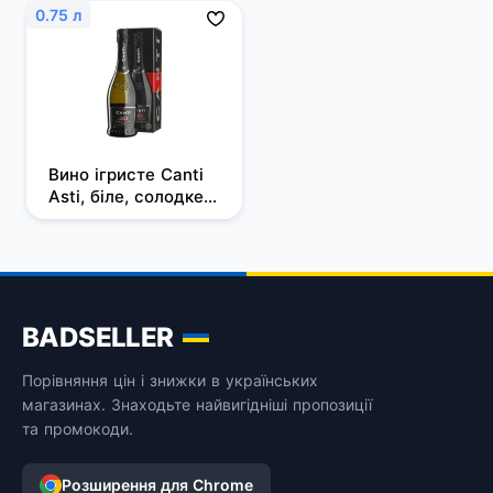
Шоколадні цукерки 
0.75 л
"Морські мушлі" 125 
г, Guylian
Вино ігристе Canti 
Asti, біле, солодке, 
7%, 0,75 л, 
подарункова 
упаковка
BADSELLER
Порівняння цін і знижки в українських
магазинах. Знаходьте найвигідніші пропозиції
та промокоди.
Розширення для Chrome