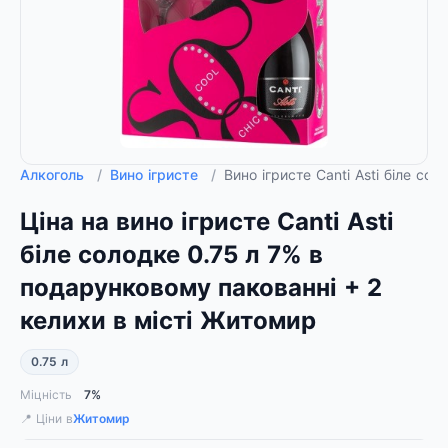
Алкоголь
/
Вино ігристе
/
Вино ігристе Canti Asti біле с
Ціна на вино ігристе Canti Asti
біле солодке 0.75 л 7% в
подарунковому пакованні + 2
келихи в місті Житомир
0.75 л
Міцність
7%
📍 Ціни в
Житомир