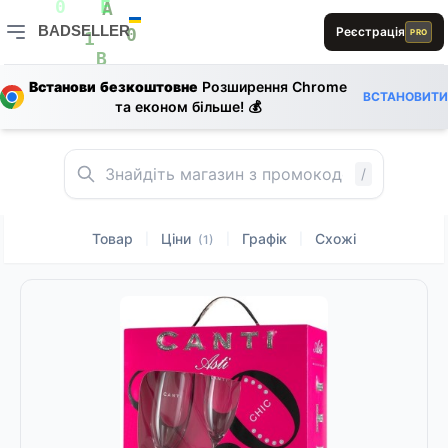
1
L
0
E
A
BADSELLER
Реєстрація
PRO
A
E
0
BADSELLER — порівняння цін і знижки
1
B
Встанови безкоштовне
Розширення Chrome
A
ВСТАНОВИТИ
R
та економ більше! 💰
S
E
S
A
D
L
1
E
A
D
0
A
/
Товар
Ціни
Графік
Схожі
|
|
|
(1)