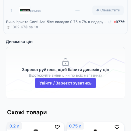
Rozetka
—
1
🔔 Сповістити
немає
Вино ігристе Canti Asti біле солодке 0.75 л 7% в подарунковій упаковці + 2 келихи (8005415050840)
977₴
1302.67₴ за
1
л
Динаміка цін
Зареєструйтесь, щоб бачити динаміку цін
Відстежуйте зміни ціни по всіх магазинах
Увійти / Зареєструватись
Схожі товари
0.2 л
0.75 л