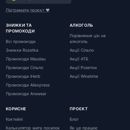
Підтримати проєкт ❤️
ЗНИЖКИ ТА
АЛКОГОЛЬ
ПРОМОКОДИ
Порівняння цін на
Всі промокоди
алкоголь
Знижки Rozetka
Акції Сільпо
Промокоди Maudau
Акції АТБ
Промокоди Сільпо
Акції Розетки
Промокоди iHerb
Акції Winetime
Промокоди Aliexpress
Промокоди Answear
КОРИСНЕ
ПРОЄКТ
Коктейлі
Блог
Калькулятор мита посилок
Як це працює