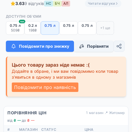
3.63
9 відгуків
НС
БЧ
АЛ
Читати відгуки
ДОСТУПНІ ОБ'ЄМИ
топ
0.75 л
0.2 л
0.75 л
0.75 л
0.75 л
+1 ще
509₴
198₴
Повідомити про знижку
Порівняти
Цього товару зараз ніде немає :(
Додайте в обране, і ми вам повідомимо коли товар
з'явиться в одному з магазинів
Повідомити про наявність
ПОРІВНЯННЯ ЦІН
1 магазин
·
📍 Житомир
від
₴ —
·
до
₴ —
#
МАГАЗИН
СТАТУС
ЦІНА