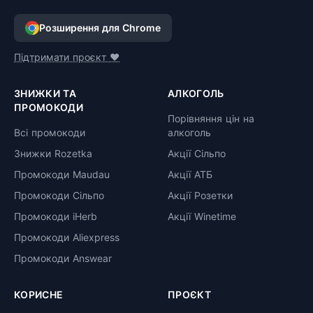
Розширення для Chrome
Підтримати проєкт ❤️
ЗНИЖКИ ТА
АЛКОГОЛЬ
ПРОМОКОДИ
Порівняння цін на
Всі промокоди
алкоголь
Знижки Rozetka
Акції Сільпо
Промокоди Maudau
Акції АТБ
Промокоди Сільпо
Акції Розетки
Промокоди iHerb
Акції Winetime
Промокоди Aliexpress
Промокоди Answear
КОРИСНЕ
ПРОЄКТ