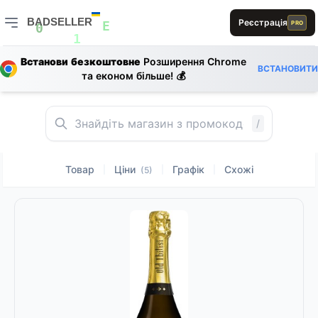
A
A
B
S
BADSELLER
Реєстрація
PRO
1
B
E
0
BADSELLER — порівняння цін і знижки
S
1
Встанови безкоштовне
Розширення Chrome
S
E
1
ВСТАНОВИТИ
D
та економ більше! 💰
S
1
E
1
A
1
/
Товар
Ціни
Графік
Схожі
|
|
|
(5)