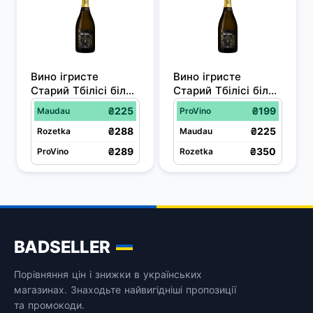
Вино ігристе 
Вино ігристе 
Старий Тбілісі біле 
Старий Тбілісі біле 
брют 13% 0.75 л
напівсолодке 12.5% ​​
₴225
₴199
Maudau
ProVino
0.75 л
₴288
₴225
Rozetka
Maudau
₴289
₴350
ProVino
Rozetka
BADSELLER
Порівняння цін і знижки в українських
магазинах. Знаходьте найвигідніші пропозиції
та промокоди.