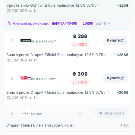
Ігристе вино Old Tbilisi біле напівсухе 12.5% 0.75 л
225₴
300.00₴ за
1
л
🏷️ Активні промокоди:
всі 16 →
HAPPYAPP0408
LOR08
₴ 288
Rozetka
2
Купити
є в наявності
📈 +28%
Вино ігристе Старий Тбілісі біле напівсухе 12.5% ​​0.75 л (4860004071019)
288₴
384.00₴ за
1
л
₴ 306
ProVino
3
Купити
є в наявності
📈 +36%
Вино ігристе Старий Тбілісі біле напівсухе 12.5% 0.75 л
306₴
408.00₴ за
1
л
Alcomag
—
4
🔔 Сповістити
немає
Старий Тбілісі Біле Напівсухе 0.75 л
N/A