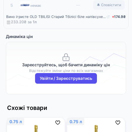
Епіцентр
—
5
🔔 Сповістити
немає
Вино ігристе OLD TBILISI Старий Тбілісі біле напівсухе 12,5% 0,75 л
174.9₴
233.20₴ за
1
л
Динаміка цін
Зареєструйтесь, щоб бачити динаміку цін
Відстежуйте зміни ціни по всіх магазинах
Увійти / Зареєструватись
Схожі товари
0.75 л
0.75 л