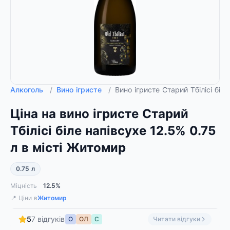
Алкоголь
/
Вино ігристе
/
Вино ігристе Старий Тбілісі біл
Ціна на вино ігристе Старий
Тбілісі біле напівсухе 12.5% ​​0.75
л в місті Житомир
0.75 л
Міцність
12.5%
📍 Ціни в
Житомир
5
7 відгуків
О
ОЛ
С
Читати відгуки