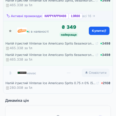
Напій ігристий Vintense Ice Americano Sprits, безалкогольний, 0,75 л
349₴
465.33₴ за
1
л
🏷️ Активні промокоди:
всі 16 →
HAPPYAPP0408
LOR08
₴ 349
⭐
Сільпо
Купити
є в наявності
найкраще
Напій ігристий Vintense Ice Americano Sprits безалкогольний
349₴
465.33₴ за
1
л
Напій ігристий Vintense Ice Americano Sprits безалкогольний
349₴
465.33₴ за
1
л
Rozetka
—
3
🔔 Сповістити
немає
Напій ігристий Vintense Ice Americano Sprits 0.75 л 0% (5415270100742)
210₴
280.00₴ за
1
л
Динаміка цін