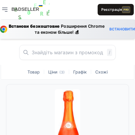
L
E
BADSELLER
E
Реєстрація
A
PRO
E
S
B
BADSELLER — порівняння цін і знижки
1
A
0
L
R
L
S
Встанови безкоштовне
Розширення Chrome
0
E
ВСТАНОВИТИ
та економ більше! 💰
A
1
E
A
B
0
E
A
/
Товар
Ціни
Графік
Схожі
|
|
|
(3)