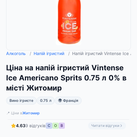
Алкоголь
/
Напій ігристий
/
Напій ігристий Vintense Ice A
Ціна на напій ігристий Vintense
Ice Americano Sprits 0.75 л 0% в
місті Житомир
Вино ігристе
0.75 л
🌍 Франція
📍 Ціни в
Житомир
4.63
9 відгуків
С
О
В
Читати відгуки