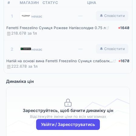
#
МАГАЗИН
СТАТУС
ЦІНА
Alcomag
—
1
🔔 Сповістити
немає
Ferretti Freezelino Суниця Рожеве Напівсолодке 0.75 л
164₴
218.67₴ за
1
л
Rozetka
—
2
🔔 Сповістити
немає
Напій на основі вина Ferretti Freezelino Суниця слабоалкогольний газований рожевий напівсолодкий 0.75 л 6-6.9% (4820213960962)
167₴
222.67₴ за
1
л
Динаміка цін
Зареєструйтесь, щоб бачити динаміку цін
Відстежуйте зміни ціни по всіх магазинах
Увійти / Зареєструватись