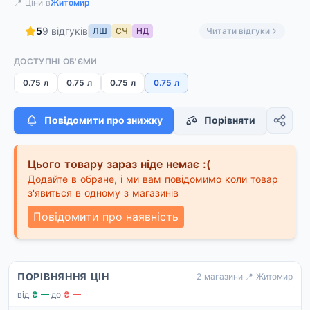
📍 Ціни в
Житомир
5
9 відгуків
ЛШ
СЧ
НД
Читати відгуки
ДОСТУПНІ ОБ'ЄМИ
0.75 л
0.75 л
0.75 л
0.75 л
Повідомити про знижку
Порівняти
Цього товару зараз ніде немає :(
Додайте в обране, і ми вам повідомимо коли товар
з'явиться в одному з магазинів
Повідомити про наявність
ПОРІВНЯННЯ ЦІН
2 магазини
·
📍 Житомир
від
₴ —
·
до
₴ —