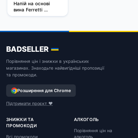
Напій на основі 
вина Ferretti 
Freezelino Вишня 
слабоалкогольний 
газований рожевий 
напівсолодкий 0.75 
л 6-6.9%
BADSELLER
Порівняння цін і знижки в українських
магазинах. Знаходьте найвигідніші пропозиції
та промокоди.
Розширення для Chrome
Підтримати проєкт ❤️
ЗНИЖКИ ТА
АЛКОГОЛЬ
ПРОМОКОДИ
Порівняння цін на
Всі промокоди
алкоголь