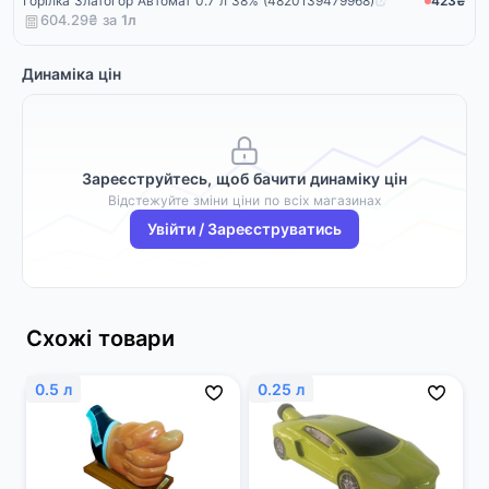
Горілка Златогор Автомат 0.7 л 38% (4820139479968)
423₴
604.29₴ за
1
л
Динаміка цін
Зареєструйтесь, щоб бачити динаміку цін
Відстежуйте зміни ціни по всіх магазинах
Увійти / Зареєструватись
Схожі товари
0.5 л
0.25 л