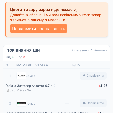
Цього товару зараз ніде немає :(
Додайте в обране, і ми вам повідомимо коли товар
з'явиться в одному з магазинів
Повідомити про наявність
ПОРІВНЯННЯ ЦІН
2 магазини
·
📍 Житомир
від
₴ —
·
до
₴ —
#
МАГАЗИН
СТАТУС
ЦІНА
Alcomag
—
1
🔔 Сповістити
немає
Горілка Златогор Автомат 0.7 л
417₴
595.71₴ за
1
л
Rozetka
—
2
🔔 Сповістити
немає