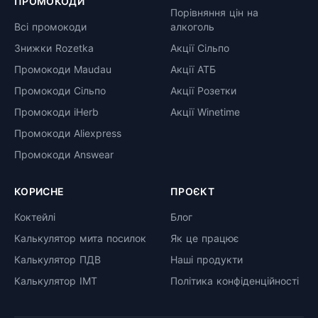
ПРОМОКОДИ
Порівняння цін на
Всі промокоди
алкоголь
Знижки Rozetka
Акції Сільпо
Промокоди Maudau
Акції АТБ
Промокоди Сільпо
Акції Розетки
Промокоди iHerb
Акції Winetime
Промокоди Aliexpress
Промокоди Answear
КОРИСНЕ
ПРОЄКТ
Коктейлі
Блог
Калькулятор мита посилок
Як це працює
Калькулятор ПДВ
Наші продукти
Калькулятор ІМТ
Політика конфіденційності