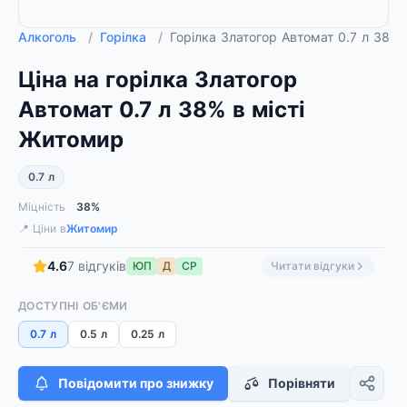
Алкоголь
/
Горілка
/
Горілка Златогор Автомат 0.7 л 38%
Ціна на горілка Златогор
Автомат 0.7 л 38% в місті
Житомир
0.7 л
Міцність
38%
📍 Ціни в
Житомир
4.6
7 відгуків
ЮП
Д
СР
Читати відгуки
ДОСТУПНІ ОБ'ЄМИ
0.7 л
0.5 л
0.25 л
Повідомити про знижку
Порівняти