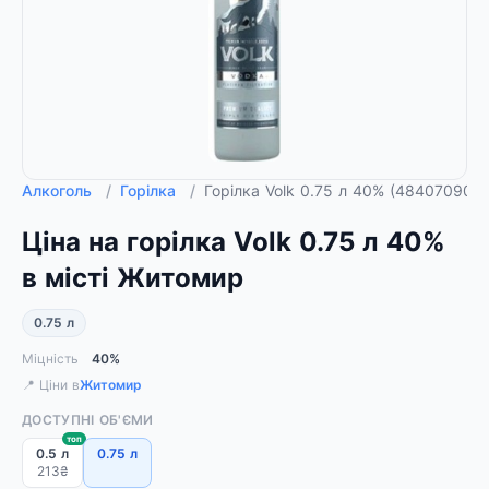
Алкоголь
/
Горілка
/
Горілка Volk 0.75 л 40% (484070900
Ціна на горілка Volk 0.75 л 40%
в місті Житомир
0.75 л
Міцність
40%
📍 Ціни в
Житомир
ДОСТУПНІ ОБ'ЄМИ
топ
0.5 л
0.75 л
213₴