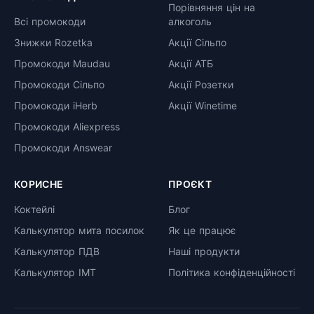
Порівняння цін на
Всі промокоди
алкоголь
Знижки Rozetka
Акції Сільпо
Промокоди Maudau
Акції АТБ
Промокоди Сільпо
Акції Розетки
Промокоди iHerb
Акції Winetime
Промокоди Aliexpress
Промокоди Answear
КОРИСНЕ
ПРОЄКТ
Коктейлі
Блог
Калькулятор мита посилок
Як це працює
Калькулятор ПДВ
Наші продукти
Калькулятор ІМТ
Політика конфіденційності