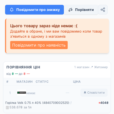
Повідомити про знижку
Порівняти
Цього товару зараз ніде немає :(
Додайте в обране, і ми вам повідомимо коли товар
з'явиться в одному з магазинів
Повідомити про наявність
ПОРІВНЯННЯ ЦІН
1 магазин
·
📍 Житомир
від
₴ —
·
до
₴ —
#
МАГАЗИН
СТАТУС
ЦІНА
Rozetka
—
1
🔔 Сповістити
немає
Горілка Volk 0.75 л 40% (4840709002525)
404₴
538.67₴ за
1
л