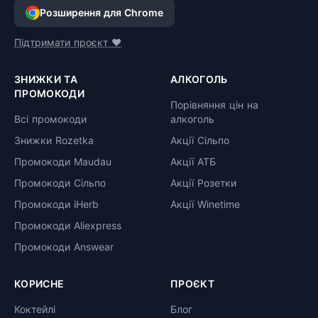
Розширення для Chrome
Підтримати проєкт ❤️
ЗНИЖКИ ТА
АЛКОГОЛЬ
ПРОМОКОДИ
Порівняння цін на
Всі промокоди
алкоголь
Знижки Rozetka
Акції Сільпо
Промокоди Maudau
Акції АТБ
Промокоди Сільпо
Акції Розетки
Промокоди iHerb
Акції Winetime
Промокоди Aliexpress
Промокоди Answear
КОРИСНЕ
ПРОЄКТ
Коктейлі
Блог