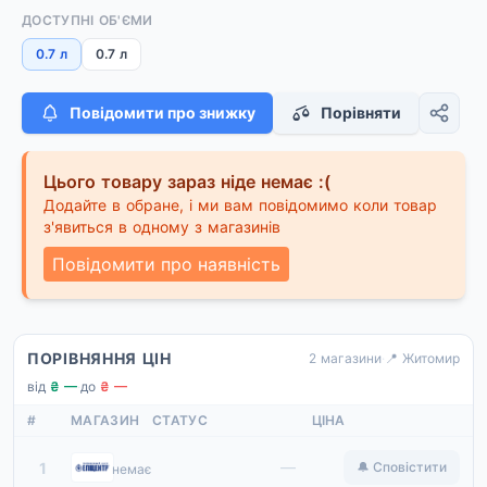
ДОСТУПНІ ОБ'ЄМИ
0.7 л
0.7 л
Повідомити про знижку
Порівняти
Цього товару зараз ніде немає :(
Додайте в обране, і ми вам повідомимо коли товар
з'явиться в одному з магазинів
Повідомити про наявність
ПОРІВНЯННЯ ЦІН
2 магазини
·
📍 Житомир
від
₴ —
·
до
₴ —
#
МАГАЗИН
СТАТУС
ЦІНА
Епіцентр
—
1
🔔 Сповістити
немає