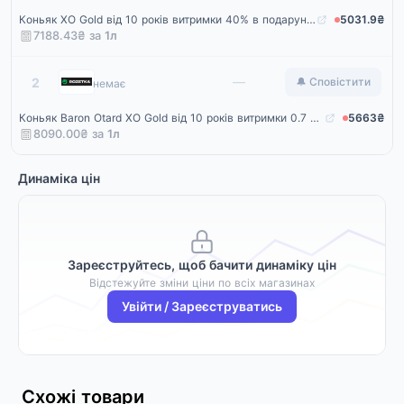
Коньяк XO Gold від 10 років витримки 40% в подарунковій упаковці 0,7 л
5031.9₴
7188.43₴ за
1
л
Rozetka
—
2
🔔 Сповістити
немає
Коньяк Baron Otard XO Gold від 10 років витримки 0.7 л 40% у подарунковій упаковці (3253781250028)
5663₴
8090.00₴ за
1
л
Динаміка цін
Зареєструйтесь, щоб бачити динаміку цін
Відстежуйте зміни ціни по всіх магазинах
Увійти / Зареєструватись
Схожі товари