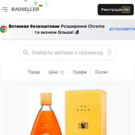
L
D
S
E
0
1
B
L
E
BADSELLER
Реєстрація
0
A
PRO
D
1
BADSELLER — порівняння цін і знижки
E
R
E
Встанови безкоштовне
Розширення Chrome
ВСТАНОВИТИ
0
та економ більше! 💰
B
D
D
S
L
0
L
/
Товар
Ціни
Графік
Схожі
|
|
|
(2)