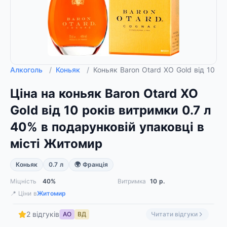
Алкоголь
/
Коньяк
/
Коньяк Baron Otard XO Gold від 10 р
Ціна на коньяк Baron Otard XO
Gold від 10 років витримки 0.7 л
40% в подарунковій упаковці в
місті Житомир
Коньяк
0.7 л
🌍 Франція
Міцність
40%
Витримка
10
р.
📍 Ціни в
Житомир
2 відгуків
АО
ВД
Читати відгуки