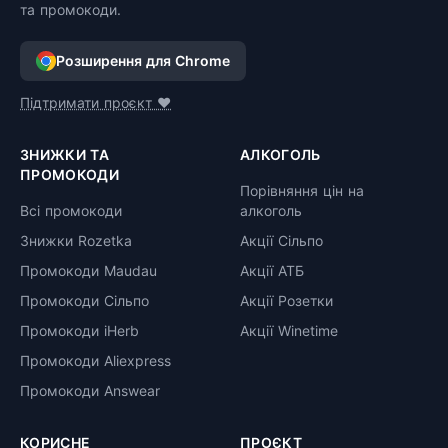
та промокоди.
Розширення для Chrome
Підтримати проєкт ❤️
ЗНИЖКИ ТА
АЛКОГОЛЬ
ПРОМОКОДИ
Порівняння цін на
Всі промокоди
алкоголь
Знижки Rozetka
Акції Сільпо
Промокоди Maudau
Акції АТБ
Промокоди Сільпо
Акції Розетки
Промокоди iHerb
Акції Winetime
Промокоди Aliexpress
Промокоди Answear
КОРИСНЕ
ПРОЄКТ