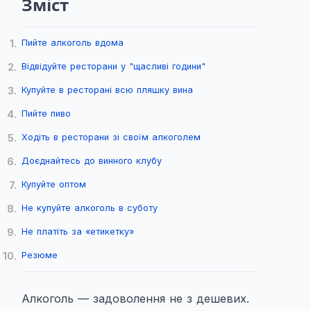
Зміст
1.
Пийте алкоголь вдома
2.
Відвідуйте ресторани у "щасливі години"
3.
Купуйте в ресторані всю пляшку вина
4.
Пийте пиво
5.
Ходіть в ресторани зі своїм алкоголем
6.
Доєднайтесь до винного клубу
7.
Купуйте оптом
8.
Не купуйте алкоголь в суботу
9.
Не платіть за «етикетку»
10.
Резюме
Алкоголь — задоволення не з дешевих.