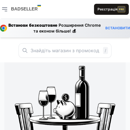
E
1
A
S
A
E
BADSELLER
B
Реєстрація
PRO
S
D
D
R
BADSELLER — порівняння цін і знижки
S
Встанови безкоштовне
Розширення Chrome
ВСТАНОВИТИ
та економ більше! 💰
/