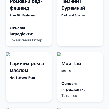
Ромовий олд-
Темний і
фешенд
Буремний
Rum Old Fashioned
Dark and Stormy
Основні
інгредієнти:
Коктейльний біттер
Гарячий ром з
Май Тай
маслом
Mai Tai
Hot Buttered Rum
Основні
інгредієнти:
Тріпл сек