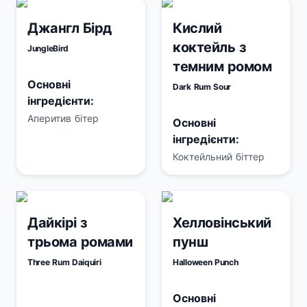
Джангл Бірд
Кислий
коктейль з
JungleBird
темним ромом
Основні
Dark Rum Sour
інгредієнти:
Аперитив бітер
Основні
інгредієнти:
Коктейльний біттер
Дайкірі з
Хелловінський
трьома ромами
пунш
Three Rum Daiquiri
Halloween Punch
Основні