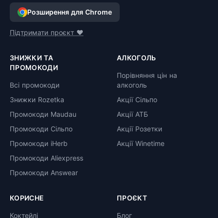
Розширення для Chrome
Підтримати проєкт ❤️
ЗНИЖКИ ТА
АЛКОГОЛЬ
ПРОМОКОДИ
Порівняння цін на
Всі промокоди
алкоголь
Знижки Rozetka
Акції Сільпо
Промокоди Maudau
Акції АТБ
Промокоди Сільпо
Акції Розетки
Промокоди iHerb
Акції Winetime
Промокоди Aliexpress
Промокоди Answear
КОРИСНЕ
ПРОЄКТ
Коктейлі
Блог